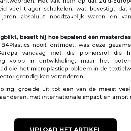
antwoorden. Het valt hem op dat Zuid-Euro
id veel trager schakelen, wat bevestigt dat
 jaren absoluut noodzakelijk waren en v
blikt, beseft hij hoe bepalend één masterclass
ij B4Plastics nooit ontmoet, was deze gezamen
eropa vandaag niet die pioniersrol die 
g volop in ontwikkeling, maar het poten
ad die het microplasticprobleem in de textiel
sector grondig kan veranderen.
holing, groeide uit tot een van de meest ve
laanderen, met internationale impact en ambiti
UPLOAD HET ARTIKEL