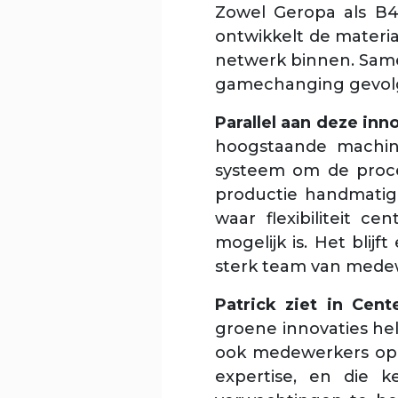
Zowel Geropa als B4
ontwikkelt de materi
netwerk binnen. Same
gamechanging gevolge
Parallel aan deze inn
hoogstaande machin
systeem om de proces
productie handmatig
waar flexibiliteit c
mogelijk is. Het bli
sterk team van mede
Patrick ziet in Cen
groene innovaties he
ook medewerkers opl
expertise, en die 