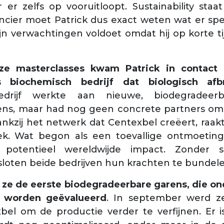
 er zelfs op vooruitloopt. Sustainability sta
ncier moet Patrick dus exact weten wat er spe
jn verwachtingen voldoet omdat hij op korte ti
ze masterclasses kwam Patrick in contact 
s biochemisch bedrijf dat biologisch af
drijf werkte aan nieuwe, biodegradeer
ens, maar had nog geen concrete partners om 
nkzij het netwerk dat Centexbel creëert, raak
ek. Wat begon als een toevallige ontmoeting,
potentieel wereldwijde impact. Zonder su
sloten beide bedrijven hun krachten te bundele
ze de eerste biodegradeerbare garens, die o
s worden geëvalueerd
. In september werd zel
el om de productie verder te verfijnen. Er i