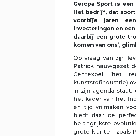
Geropa Sport is een
Het bedrijf, dat spo
voorbije jaren ee
investeringen en een
daarbij een grote tr
komen van ons’, gliml
Op vraag van zijn l
Patrick nauwgezet de
Centexbel (het te
kunststofindustrie) ov
in zijn agenda staat
het kader van het Ind
en tijd vrijmaken vo
biedt daar de perfec
belangrijkste evoluti
grote klanten zoals