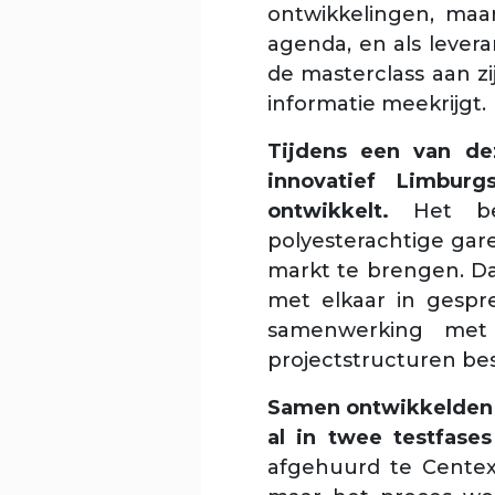
ontwikkelingen, maar
agenda, en als levera
de masterclass aan zi
informatie meekrijgt.
Tijdens een van de
innovatief Limburg
ontwikkelt.
Het be
polyesterachtige gar
markt te brengen. Da
met elkaar in gespr
samenwerking met 
projectstructuren be
Samen ontwikkelden 
al in twee testfase
afgehuurd te Centexb