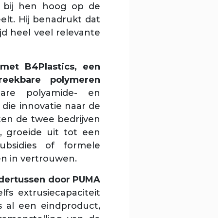
at bij hen hoog op de
elt. Hij benadrukt dat
jd heel veel relevante
met B4Plastics, een
breekbare polymeren
bare polyamide- en
die innovatie naar de
ten de twee bedrijven
 groeide uit tot een
bsidies of formele
n in vertrouwen.
ndertussen door PUMA
fs extrusiecapaciteit
s al een eindproduct,