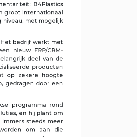
tariteit: B4Plastics
 groot internationaal
 niveau, met mogelijk
.
Het bedrijf werkt met
 een nieuw ERP/CRM-
elangrijk deel van de
ialiseerde producten
 tot op zekere hoogte
ap, gedragen door een
ijkse programma rond
ties, en hij plant om
n immers steeds meer
d worden om aan die