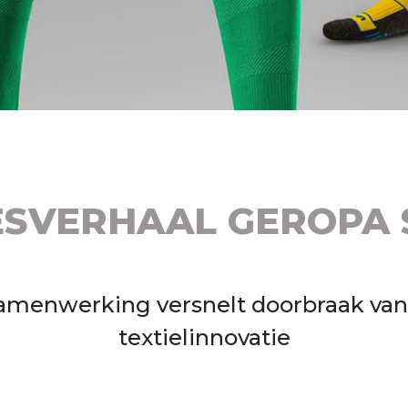
ESVERHAAL GEROPA 
amenwerking versnelt doorbraak va
textielinnovatie