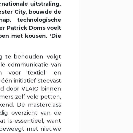
tionale uitstraling.
ester City, bouwde de
ap, technologische
er Patrick Doms voelt
open met kousen. ‘Die
g te behouden, volgt
alle communicatie van
m voor textiel- en
één initiatief steevast
und door VLAIO binnen
mers zelf vele petten,
ekend. De masterclass
edig overzicht van de
at is essentieel, want
eebeweegt met nieuwe