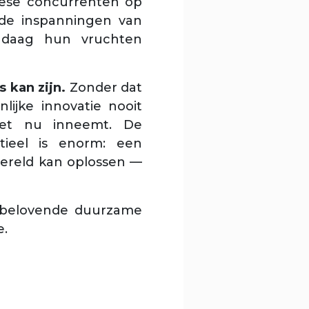
pese concurrenten op
 de inspanningen van
andaag hun vruchten
 kan zijn.
Zonder dat
lijke innovatie nooit
het nu inneemt. De
tieel is enorm: een
wereld kan oplossen —
elbelovende duurzame
e.