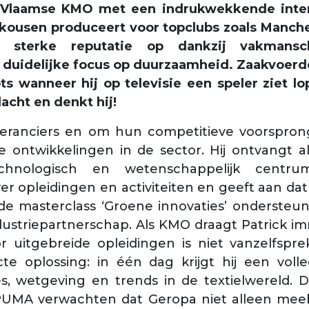
 Vlaamse KMO met een indrukwekkende interna
rtkousen produceert voor topclubs zoals Manch
n sterke reputatie op dankzij vakmansch
 duidelijke focus op duurzaamheid. Zaakvoerd
ots wanneer hij op televisie een speler ziet l
acht en denkt hij!
everanciers en om hun competitieve voorspron
 ontwikkelingen in de sector. Hij ontvangt 
chnologisch en wetenschappelijk centru
er opleidingen en activiteiten en geeft aan dat 
: de masterclass ‘Groene innovaties’ onderste
ustriepartnerschap. Als KMO draagt Patrick im
or uitgebreide opleidingen is niet vanzelfspr
te oplossing: in één dag krijgt hij een voll
es, wetgeving en trends in de textielwereld. D
 PUMA verwachten dat Geropa niet alleen m