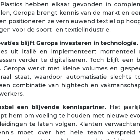
Plastics hebben elkaar gevonden in complemen
alen, Geropa brengt kennis van de markt en een
n positioneren ze vernieuwend textiel op hoog
n voor de sport- en textielindustrie.
ovaties blijft Geropa investeren in technologie
es uit Italië en implementeert momenteel
sen verder te digitaliseren. Toch blijft een b
. Geropa werkt met kleine volumes en gespec
entraal staat, waardoor automatisatie slechts
jft een combinatie van hightech en vakmansch
werkers.
texbel een blijvende kennispartner.
Het jaarl
lpt hem om voeling te houden met nieuwe evolu
eidingen te laten volgen. Klanten verwachte
kennis moet over het hele team versprei