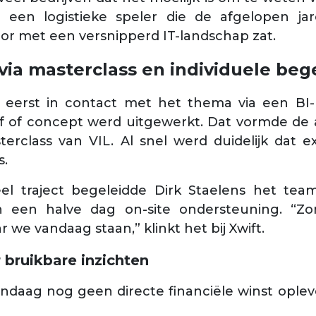
, een logistieke speler die de afgelopen jar
r met een versnipperd IT-landschap zat.
via masterclass en individuele beg
 eerst in contact met het thema via een BI-
of of concept werd uitgewerkt. Dat vormde de 
class van VIL. Al snel werd duidelijk dat extr
s.
eel traject begeleidde Dirk Staelens het team 
een halve dag on-site ondersteuning. “Zon
 we vandaag staan,” klinkt het bij Xwift.
 bruikbare inzichten
andaag nog geen directe financiële winst oplev