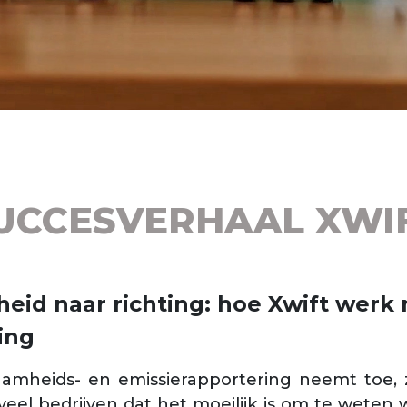
UCCESVERHAAL XWI
heid naar richting: hoe Xwift werk
ing
mheids- en emissierapportering neemt toe, z
veel bedrijven dat het moeilijk is om te weten