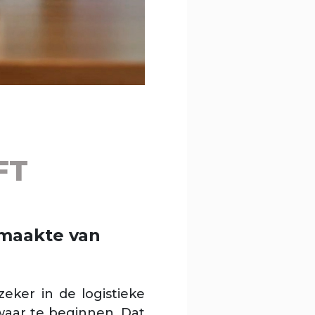
FT
 maakte van
eker in de logistieke
 waar te beginnen. Dat